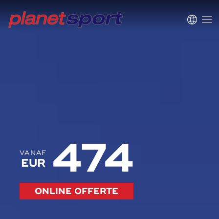
474
VANAF
EUR
ONLINE OFFERTE