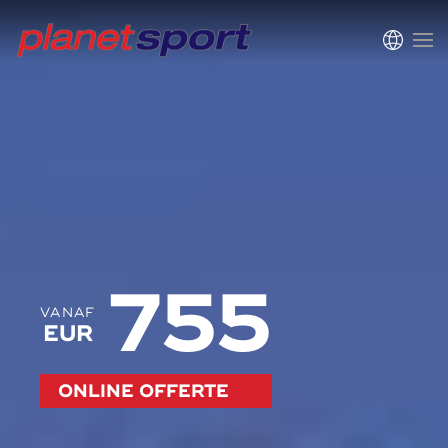
755
VANAF
EUR
ONLINE OFFERTE