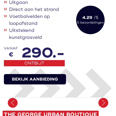
Uitgaan
Direct aan het strand
Voetbalvelden op
4.29
/5
loopafstand
5 beoordelingen
Uitstekend
kunstgrasveld
290.-
VANAF
€
ONTBIJT
BEKIJK AANBIEDING
Onthoud
THE GEORGE URBAN BOUTIQUE