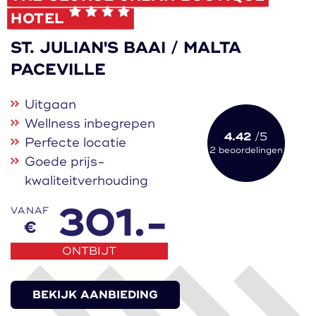
HOTEL
ST. JULIAN'S BAAI / MALTA
PACEVILLE
Uitgaan
Wellness inbegrepen
4.42
/5
Perfecte locatie
2 beoordelingen
Goede prijs-
kwaliteitverhouding
301.-
VANAF
€
ONTBIJT
BEKIJK AANBIEDING