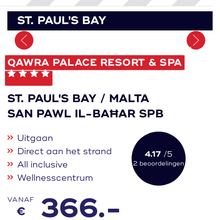
ST. PAUL'S BAY
Onthoud
QAWRA PALACE RESORT & SPA
ST. PAUL'S BAY / MALTA
SAN PAWL IL-BAĦAR SPB
Uitgaan
Direct aan het strand
4.17
/5
All inclusive
2 beoordelingen
Wellnesscentrum
366.-
VANAF
€