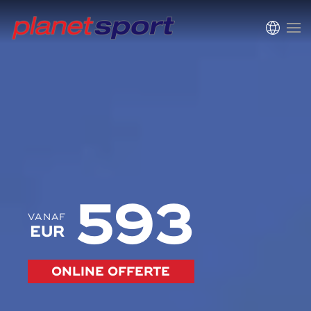
593
VANAF
EUR
ONLINE OFFERTE