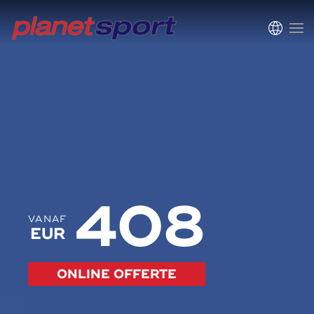
408
VANAF
EUR
ONLINE OFFERTE