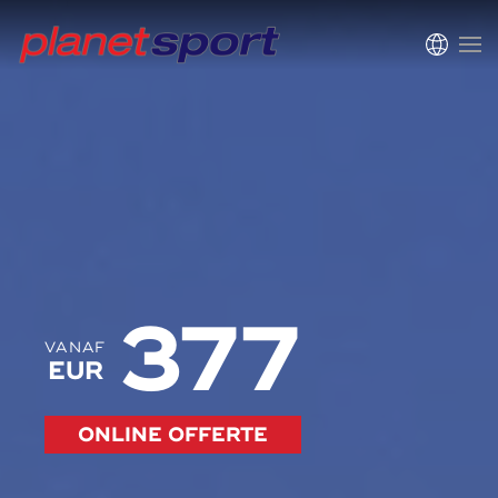
377
VANAF
EUR
ONLINE OFFERTE