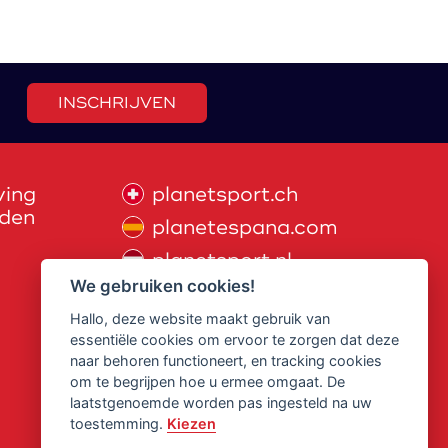
INSCHRIJVEN
ving
planetsport.ch
den
planetespana.com
planetsport.nl
We gebruiken cookies!
myplanetsport.de
Hallo, deze website maakt gebruik van
planetsport.at
essentiële cookies om ervoor te zorgen dat deze
myplanetsport.com
naar behoren functioneert, en tracking cookies
om te begrijpen hoe u ermee omgaat. De
Schrijf je in voor onze
laatstgenoemde worden pas ingesteld na uw
nieuwsbrief voor
toestemming.
Kiezen