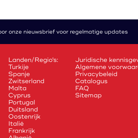
 voor onze nieuwsbrief voor regelmatige updates
Landen/Regio's:
Juridische kennisge
Turkije
Algemene voorwaar
Spanje
Privacybeleid
Zwitserland
Catalogus
Malta
FAQ
Cyprus
Sitemap
Portugal
Duitsland
Oostenrijk
Italië
Frankrijk
Albanië