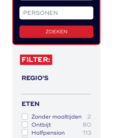
ZOEKEN
FILTER:
REGIO'S
ETEN
Zonder maaltijden
2
Ontbijt
80
Halfpension
113